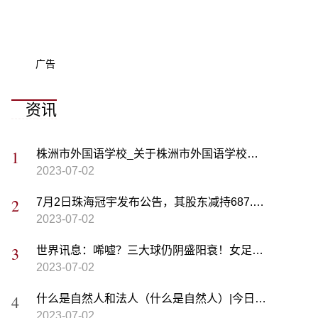
广告
资讯
株洲市外国语学校_关于株洲市外国语学校概略|当前焦点
2023-07-02
7月2日珠海冠宇发布公告，其股东减持687.04万股|世界快播
2023-07-02
世界讯息：唏嘘？三大球仍阴盛阳衰！女足女篮亚洲杯夺冠，男足男篮4强不入
2023-07-02
什么是自然人和法人（什么是自然人）|今日精选
2023-07-02