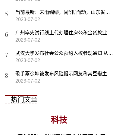
当前最新：未雨绸缪，闻“汛”而动，山东省各地消防救援队伍筑牢防汛安全线
2023-07-02
广州率先试行线上代办理住房公积金贷款业务 进一步拓展办理渠道
2023-07-02
武汉大学发布社会公众预约入校参观通知 从7月8日起试运行
2023-07-02
歌手蔡徐坤被发布风险提示网友称其豆瓣主页作品被全都清空
2023-07-02
热门文章
科技