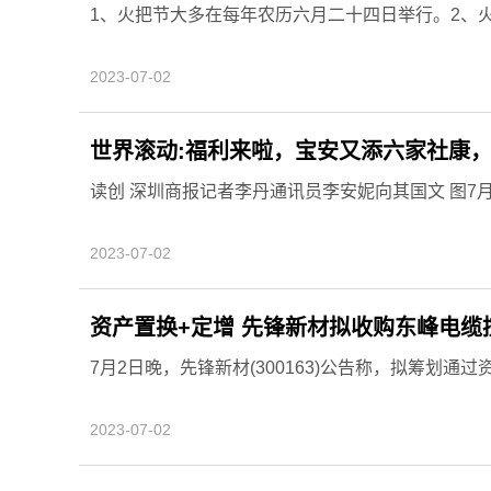
1、火把节大多在每年农历六月二十四日举行。2、
2023-07-02
世界滚动:福利来啦，宝安又添六家社康，
读创 深圳商报记者李丹通讯员李安妮向其国文 图7
2023-07-02
资产置换+定增 先锋新材拟收购东
7月2日晚，先锋新材(300163)公告称，拟筹划通
2023-07-02