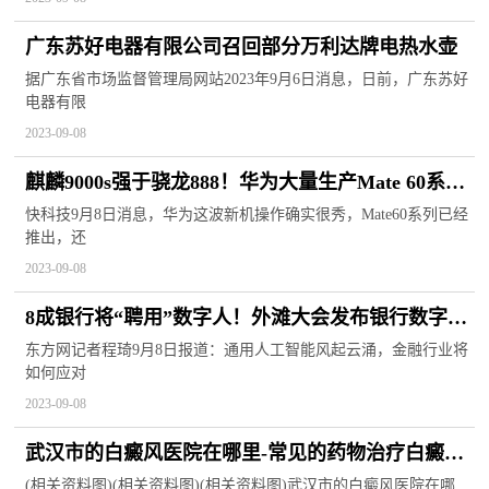
广东苏好电器有限公司召回部分万利达牌电热水壶
据广东省市场监督管理局网站2023年9月6日消息，日前，广东苏好
电器有限
2023-09-08
麒麟9000s强于骁龙888！华为大量生产Mate 60系
列、X5：芯片下单千万级
快科技9月8日消息，华为这波新机操作确实很秀，Mate60系列已经
推出，还
2023-09-08
8成银行将“聘用”数字人！外滩大会发布银行数字科
技五大趋势，3个与AI有关
东方网记者程琦9月8日报道：通用人工智能风起云涌，金融行业将
如何应对
2023-09-08
武汉市的白癜风医院在哪里-常见的药物治疗白癜风
的方法有什么
(相关资料图)(相关资料图)(相关资料图)武汉市的白癜风医院在哪