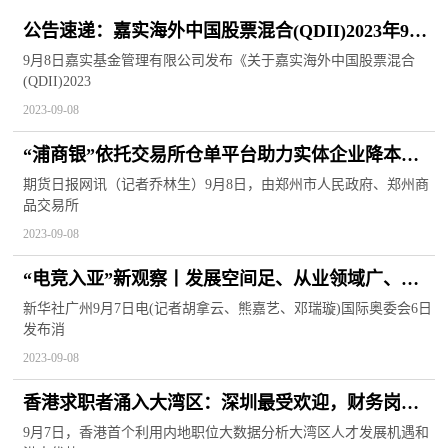
公告速递：嘉实海外中国股票混合(QDII)2023年9月
8日暂停申购、赎回及定投业务
9月8日嘉实基金管理有限公司发布《关于嘉实海外中国股票混合
(QDII)2023
2023-09-08
“浦商银”依托交易所仓单平台助力实体企业降本增
效
期货日报网讯（记者乔林生）9月8日，由郑州市人民政府、郑州商
品交易所
2023-09-08
“电竞入亚”新观察丨发展空间足、从业领域广、人
才需求大
新华社广州9月7日电(记者胡拿云、熊嘉艺、邓瑞璇)国际奥委会6日
发布消
2023-09-08
香港求职者涌入大湾区：深圳最受欢迎，财务岗投
递量第一
9月7日，香港首个利用内地职位大数据分析大湾区人才发展机遇和