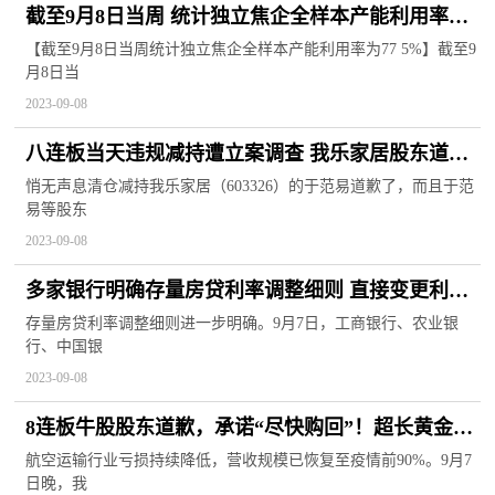
截至9月8日当周 统计独立焦企全样本产能利用率为
77.5%
【截至9月8日当周统计独立焦企全样本产能利用率为77 5%】截至9
月8日当
2023-09-08
八连板当天违规减持遭立案调查 我乐家居股东道歉
承诺“购回”
悄无声息清仓减持我乐家居（603326）的于范易道歉了，而且于范
易等股东
2023-09-08
多家银行明确存量房贷利率调整细则 直接变更利率
或成主流方式
存量房贷利率调整细则进一步明确。9月7日，工商银行、农业银
行、中国银
2023-09-08
8连板牛股股东道歉，承诺“尽快购回”！超长黄金周
来袭，航空运输业回暖，机构预测这些股业绩大幅
航空运输行业亏损持续降低，营收规模已恢复至疫情前90%。9月7
日晚，我
增长