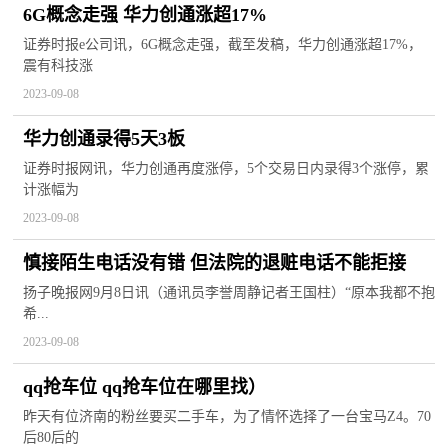
​6G概念走强 华力创通涨超17%
证券时报e公司讯，6G概念走强，截至发稿，华力创通涨超17%，
震有科技涨
2023-09-08
华力创通录得5天3板
证券时报网讯，华力创通再度涨停，5个交易日内录得3个涨停，累
计涨幅为
2023-09-08
慎接陌生电话没有错 但法院的退赃电话不能拒接
扬子晚报网9月8日讯（通讯员李誉周静记者王国柱）“原本我都不抱
希...
2023-09-08
qq抢车位 qq抢车位在哪里找）
昨天有位济南的粉丝要买二手车，为了情怀选择了一台宝马Z4。70
后80后的