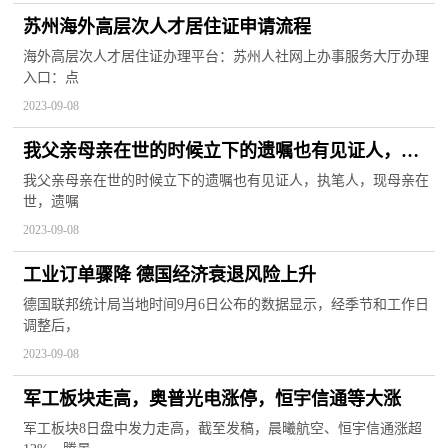
苏州海外高层次人才居住证申请流程
海外高层次人才居住证办理平台：苏州人社网上办事服务大厅办理
入口：点
2023-09-08
我父亲母亲在世的时候立下的遗嘱也有见证人，执
笔人，现母亲在世，遗嘱内容
我父亲母亲在世的时候立下的遗嘱也有见证人，执笔人，现母亲在
世，遗嘱
2023-09-08
工业订单骤降 德国经济衰退风险上升
德国联邦统计局当地时间9月6日公布的数据显示，经季节和工作日
调整后，
2023-09-08
军工板块走高，奥普光电涨停，恒宇信通等大涨
军工板块8日盘中发力走高，截至发稿，晨曦航空、恒宇信通涨超