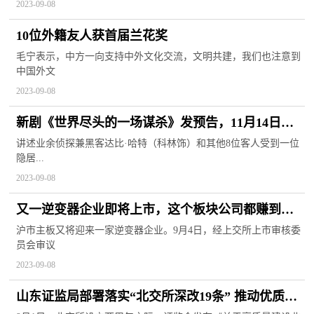
2023-09-08
10位外籍友人获首届兰花奖
毛宁表示，中方一向支持中外文化交流，文明共建，我们也注意到
中国外文
2023-09-08
新剧《世界尽头的一场谋杀》发预告，11月14日开
播
讲述业余侦探兼黑客达比·哈特（科林饰）和其他8位客人受到一位
隐居...
2023-09-08
又一逆变器企业即将上市，这个板块公司都赚到钱
了吗？
沪市主板又将迎来一家逆变器企业。9月4日，经上交所上市审核委
员会审议
2023-09-08
山东证监局部署落实“北交所深改19条” 推动优质中