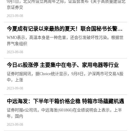
小企业加快“向北”进程
9月1日，北交所设立两周年之际，证监会发布《关于高质量建设北
京证券交
2023-09-08
今夏成有记录以来最热的夏天！联合国秘书长警
告：气候崩溃已开始
WMO表示，高温本身是一种危害，还会引发破坏性污染。根据世
界气象组织
2023-09-08
今日45股涨停 主要集中在电子、家用电器等行业
证券时报网讯，据Choice统计显示，9月8日，沪深两市可交易A股
中，上涨
2023-09-08
中远海发：下半年干箱价格企稳 特箱市场蕴藏机遇
证券时报e公司讯，中远海发(601866)在业绩说明会上表示，上半
年，国内
2023-09-08