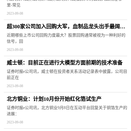
里-常见
2023-09-08
超300家公司加入回购大军，血制品龙头出手最阔！
两路资金潜伏这些股
近期哪些上市公司回购力度最大？股票回购通常被视为一种利好的
信号，回
2023-09-08
威士顿：目前正在进行大模型方面前期的技术准备
证券时报e公司讯，威士顿在投资者关系活动记录表中披露，公司目
前正在
2023-09-08
北方铜业：计划10月份开始红化箔试生产
证券时报e公司讯，北方铜业9月8日在互动平台回复关于铜箔生产的
进展：
2023-09-08