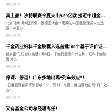
2023-09-08
真土豪！沙特联赛今夏支出9.59亿欧 接近中超金元
十年的一半
北京时间9月8日消息，据德国转会市场网站中国区管理员朱艺透
露：今夏沙
2023-09-08
千金药业妇科千金胶囊入选首批100个基于评价证据
的中药品种
新京报讯(记者张兆慧)9月8日，千金药业发布公告称，妇科千金胶
囊 片入
2023-09-08
停课、停运！广东多地出现“列车效应”！
8日凌晨受台风环流影响广州、深圳、东莞、佛山等地出现“列车效
应”...
2023-09-08
又有基金公司总经理离任！