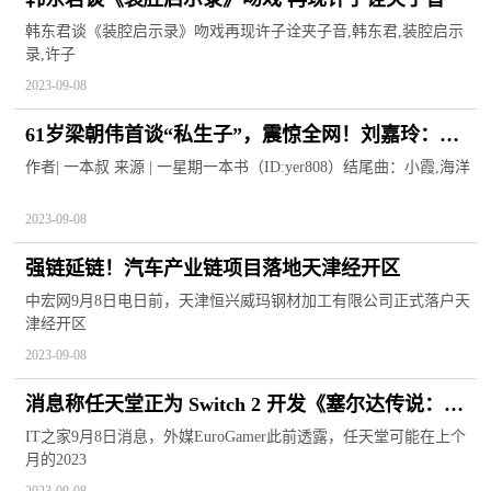
韩东君谈《装腔启示录》吻戏再现许子诠夹子音,韩东君,装腔启示
录,许子
2023-09-08
61岁梁朝伟首谈“私生子”，震惊全网！刘嘉玲：从
没想过会有这一天……
作者| 一本叔 来源 | 一星期一本书（ID:yer808）结尾曲：小霞,海洋
2023-09-08
强链延链！汽车产业链项目落地天津经开区
中宏网9月8日电日前，天津恒兴威玛钢材加工有限公司正式落户天
津经开区
2023-09-08
消息称任天堂正为 Switch 2 开发《塞尔达传说：旷
野之息》增强版
IT之家9月8日消息，外媒EuroGamer此前透露，任天堂可能在上个
月的2023
2023-09-08