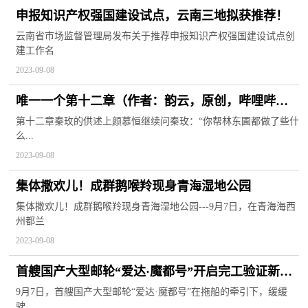
申报知识产权强国建设试点，云南三地拟获推荐！
云南省市场监督管理局发布关于推荐申报知识产权强国建设试点创
建工作名
2023-09-08
唯一一个第十二章（作者：韵云，原创，哔哩哔哩
独家首发，轻推理，纯爱，长篇）
第十二章秦玫的供述上颜慕恒继续问秦玫：“你帮林东圃都做了些什
么...
2023-09-08
集体撒欢儿！成群鹅喉羚现身青海湿地公园
集体撒欢儿！成群鹅喉羚现身青海湿地公园---9月7日，在青海海西
州都兰
2023-09-08
首艘国产大型邮轮“爱达·魔都号”开启完工验证新航
程
9月7日，首艘国产大型邮轮“爱达·魔都号”在拖船的牵引下，缓缓
驶...