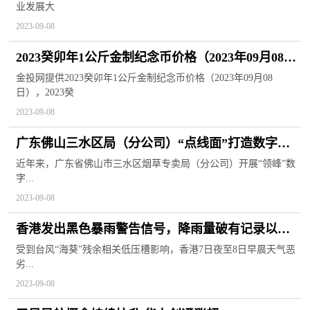
业发展大
2023-09-08
2023癸卯年1公斤金制纪念币价格（2023年09月08
日）
金投网提供2023癸卯年1公斤金制纪念币价格（2023年09月08
日），2023癸
2023-09-08
广东佛山三水区局（分公司）“点线面”打造数字技
能人才矩阵
近年来，广东省佛山市三水区烟草专卖局（分公司）开展“领峰”数
字...
2023-09-08
香港发出黑色暴雨警告信号，降雨量破有记录以来
最高纪录
受到台风“海葵”残余相关低压槽影响，香港7日夜至8日早晨天气恶
劣...
2023-09-08