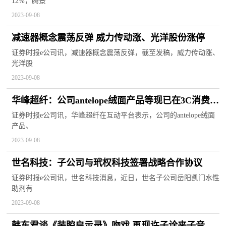
12%，腾景
2023-09-08
减速器概念震荡反弹 威力传动涨、光洋股份涨停
证券时报e公司讯，减速器概念震荡反弹，截至发稿，威力传动涨、
光洋股
2023-09-08
华峰超纤：公司antelope绒面产品等现已在3C消费电
子行业龙头客户得以应用
证券时报e公司讯，华峰超纤在互动平台表示，公司的antelope绒面
产品、
2023-09-08
世名科技：子公司与玳权科技签署战略合作协议
证券时报e公司讯，世名科技消息，近日，世名子公司岳阳凯门水性
助剂有
2023-09-08
韩东君谈《装腔启示录》吻戏 再现许子诠夹子音