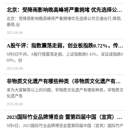
北京：受降雨影响晚高峰将严重拥堵 优先选择公共
交通出行
北京：受降雨影响晚高峰将严重拥堵优先选择公共交通出行,降雨,
暴雨,出
2023-09-08
A股午评：指数震荡走弱，创业板指跌0.72%，传媒
游戏等板块下挫，光刻胶 卫星导航等概念股拉升
9月8日午间，A股行情震荡走弱，上证指数跌0 43%，深证成指跌0
69%，创
2023-09-08
非物质文化遗产有哪些种类（非物质文化遗产有哪
些）
来为大家解答以上的问题。非物质文化遗产有哪些种类，非物质文
化遗产有
2023-09-08
2023国际竹业品牌博览会 暨第四届中国（宜宾）国
际竹产业发展大会在四川宜宾开幕
9月6日，2023国际竹业品牌博览会暨第四届中国（宜宾）国际竹产