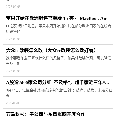
2023-09-08
苹果开始在欧洲销售官翻版 15 英寸 MacBook Air
IT之家9月7日消息，苹果本周开始通过其在部分欧洲国家的在线商
店销售经
2023-09-08
大众cc改装怎么改（大众cc改装怎么改好看）
这个要看车友们喜欢什么样的风格了，如果想改装外观，可以降低
车身，加
2023-09-08
A股逾2400家公司分红“不及格”，超千家近三年“一
毛不拔”
8月27日，证监会针对规范减持亮出“三剑”：破净、破发、未达分红
要...
2023-09-08
万马科技：子公司与东风岚图开展合作