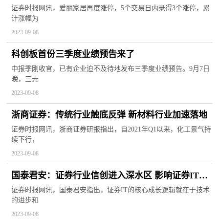
证券时报网讯，爱丽家居再度涨停，5个交易日内录得3个涨停，累
计涨幅为
2023-09-08
科创板首份三季度业绩预告来了
中报季刚收官，已有企业迫不及待地发布三季度业绩预告。9月7日
晚，三元
2023-09-08
浙商证券：传统行业触底反弹 新材料行业加速落地
证券时报网讯，浙商证券研报指出，自2021年Q1以来，化工景气持
续下行，
2023-09-08
国泰君安：证券行业信创进入深水区 影响证券IT竞
争格局
证券时报网讯，国泰君安指出，证券IT的核心成长逻辑就在于技术
的进步和
2023-09-08