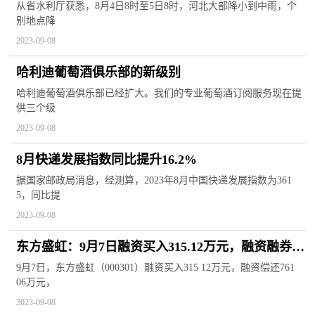
从省水利厅获悉，8月4日8时至5日8时，河北大部降小到中雨，个
别地点降
2023-09-08
哈利迪葡萄酒俱乐部的新级别
哈利迪葡萄酒俱乐部已经扩大。我们的专业葡萄酒订阅服务现在提
供三个级
2023-09-08
8月快递发展指数同比提升16.2%
据国家邮政局消息，经测算，2023年8月中国快递发展指数为361
5，同比提
2023-09-08
东方盛虹：9月7日融资买入315.12万元，融资融券余
额21.44亿元
9月7日，东方盛虹（000301）融资买入315 12万元，融资偿还761
06万元，
2023-09-08