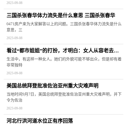
2023-09-08
三国杀张春华体力流失是什么意思 三国杀张春华
0471房产来为大家解答以上的问题。三国杀张春华体力流失是什么
意思，三
2023-09-08
看过“都市姐姐”的打扮，才明白：女人从容老去，
比装嫩更迷人！
生活中，有这样一种女人。她们的外貌可能不够出众，但是却有着
非常独特
2023-09-08
美国总统拜登批准佐治亚州重大灾难声明
当地时间9月7日，美国总统拜登批准佐治亚州重大灾难声明，并下
令为佐治
2023-09-08
河北行洪河道水位正有序回落