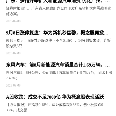
广东：多措并举扩大新能源汽车消费 优化广州、深
圳汽车限购政策
证券时报网讯，广东省人民政府办公厅印发广东省扩大内需战略实
施方案。
2023-09-08
​9月8日涨停复盘：华为新机秒售罄，概念股再掀涨
停潮！光刻胶、光刻机、卫星通信纷纷爆发
9月8日周五，A股共37股涨停（不含ST股），14股封板未遂，连板
股总数5只
2023-09-08
东风汽车：前8月新能源汽车销量合计1.69万辆，同
比上涨35.96%
东风汽车9月8日公告，公司前8月汽车销量合计9 75万台，同比上涨
7 45%；
2023-09-08
A股收跌：成交不足7000亿 华为概念股表现活跃
【收盘播报】沪指跌0 18%，深证成指跌0 38%，创业板指跌0
35%。成交额