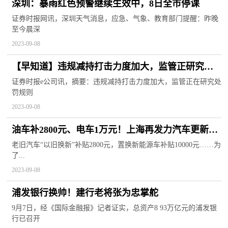
深圳：暴雨红色预警继续生效中，8日全市停课
证券时报网讯，深圳天气消息，应急、气象、教育部门提醒：昨晚
至今晨深
2023-09-08
【早知道】违规减持打击力度加大，监管正研究处
罚规则“痛感不强”问题；上海出台住房公积金支持
证券时报e公司讯，摘要：违规减持打击力度加大，监管正在研究处
罚规则
城市更新政策
2023-09-08
油车补2800元、电车1万元！上海再发力汽车更新消
费
老旧汽车“以旧换新”补贴2800元，置换新能源车补贴10000元……为
了...
2023-09-08
浦发银行换帅！建行老将张为忠掌舵
9月7日，经《国际金融报》记者证实，总资产8 93万亿元的浦发银
行已召开