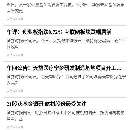
近日，又一家公募基金高管发生变更。9月8日，华宸未来基金发布
高管变更
2023-09-08
午评：创业板指跌0.72% 互联网板块跌幅居前
证券时报e公司讯，今日三大指数集体低开后维持弱势震荡，截至午
间收盘
2023-09-08
午间公告：天益医疗宁乡研发制造基地项目开工奠
基
证券时报e公司讯，①天益医疗：公司通过子公司湖南天益医疗在宁
乡高新
2023-09-08
21股获基金调研 航材股份最受关注
证券时报网讯，9月7日共31家上市公司被机构调研，按调研机构类
型看，基
2023-09-08