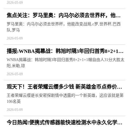
2026-05-09
焦点关注：罗马里奥：内马尔必须去世界杯，他能
改变战局
罗马里奥：内马尔必须去世界杯，他能改变战局,c罗,世界杯,巴西
队,罗马
2026-05-09
播报:WNBA揭幕战：韩旭时隔3年回归首秀8+2+1+1
帽 自由人31分大胜太阳
WNBA揭幕战：韩旭时隔3年回归首秀8+2+1+1帽自由人31分大胜太
阳,米勒,琼
2026-05-09
观天下！王者荣耀云缨多少钱 新英雄金币点券价格
介绍
王者荣耀云缨是长安密探剧情中透露的一个新英雄，这应该就是第
106名英
2026-05-09
今日热闻!便携式传感器能快速检测水中永久化学物