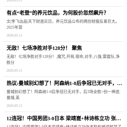
2026-05-11
有点“老登”的养元饮品，为何股价忽然飙升？
文|李飞出品|天下财道近日，养元饮品公布的两份财报反差巨大。
2025年营
2026-05-11
无敌！七场净胜对手128分！ 聚焦
无敌！七场净胜对手128分！,魔咒,开局,宿命,对手,八强,雷霆队,净
胜分
2026-05-11
热议:曼城别幻想了！阿森纳1-0后争冠已无对手，后
3场全胜=创一神迹
曼城别幻想了！阿森纳1-0后争冠已无对手，后3场全胜=创一神迹,
曼城,英
2026-05-11
12连冠！中国男团3-0日本 梁靖崑+林诗栋立功 张本
智和被逆转哭了 今热点
12连冠！中国男团3-0日本梁靖崑+林诗栋立功张本智和被逆转哭了,