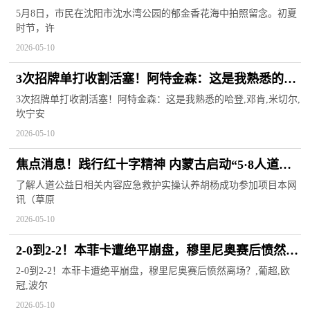
5月8日，市民在沈阳市沈水湾公园的郁金香花海中拍照留念。初夏
时节，许
2026-05-10
3次招牌单打收割活塞！阿特金森：这是我熟悉的哈
登 速讯
3次招牌单打收割活塞！阿特金森：这是我熟悉的哈登,邓肯,米切尔,
坎宁安
2026-05-10
焦点消息！践行红十字精神 内蒙古启动“5·8人道公
益日”主题活动
了解人道公益日相关内容应急救护实操认养胡杨成功参加项目本网
讯（草原
2026-05-10
2-0到2-2！本菲卡遭绝平崩盘，穆里尼奥赛后愤然离
场？ 每日消息
2-0到2-2！本菲卡遭绝平崩盘，穆里尼奥赛后愤然离场？,葡超,欧
冠,波尔
2026-05-10