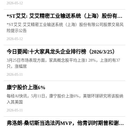
2026-05-12
*ST艾艾: 艾艾精密工业输送系统（上海）股份有限
公司股票交易风险提示公告_当前信息
*ST艾艾:艾艾精密工业输送系统（上海）股份有限公司股票交易风
险提示公告
2026-05-12
今日要闻!十大家具龙头企业排行榜（2026/3/25）
3月25日市场表现方面，家具概念股平均上涨1 28%，上涨的有37
只，涨幅居
2026-05-11
康宁股价上涨6%
每经AI快讯，5月11日，康宁股价上涨6%，美银环球研究将该股纳
入其美国
2026-05-11
弗洛朗-桑切斯当选法丙MVP，他青训时期曾和谢尔