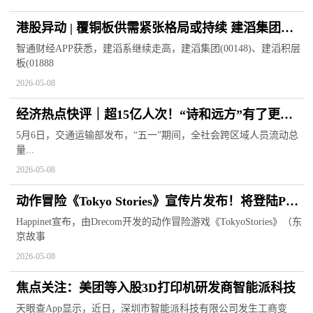
港股异动 | 覆铜板供需紧张格局或持续 建滔集团
(00148)、建滔积层板(01888)刷新上市新高_热头条
智通财经APP获悉，建滔系继续走高，建滔集团(00148)、建滔积层
板(01888
2026-05-08
经济热点快评｜超15亿人次！“诗和远方”有了更多
“打开方式”-快消息
5月6日，交通运输部发布，“五一”期间，全社会跨区域人员流动总
量...
2026-05-08
动作冒险《Tokyo Stories》宣传片发布！将登陆PC
平台
Happinet宣布，由Drecom开发的动作冒险游戏《TokyoStories》（东
京故事
2026-05-08
焦点关注：美团等入股3D打印机研发商智能派科技
天眼查App显示，近日，深圳市智能派科技有限公司发生工商变