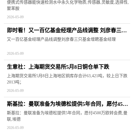
质
便携式传感器能快速检测水中永久化学物质,传感器,灵敏度,选择性,
聚苯胺
2026-05-09
即时看！又一百亿基金经理产品线调整 刘彦春三只
基金增聘基金经理
又一百亿基金经理产品线调整刘彦春三只基金增聘基金经理
2026-05-09
生意社：上海期货交易所5月8日铜仓单下跌
上海期货交易所5月8日上海地区铜库存合计63,421吨，较上日下跌
2013吨；
2026-05-09
斯基拉：曼联准备为埃德松提供5年合同，愿付4500
万欧转会费
斯基拉：曼联准备为埃德松提供5年合同，愿付4500万欧转会费,曼
联,埃德
2026-05-09