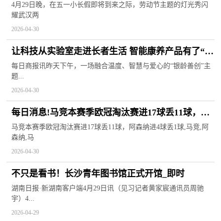
4月29日晚，在五一小长假即将到来之际，劳动节主题的灯光秀闪
耀武汉两
2026-04-30
让科技从实验室走进长者生活 智能康养产品有了“实
战考场”|通讯
每日商报讯昨天下午，一场融合温度、智慧与爱心的“银龄善创”主
题...
2026-04-30
每日消息!马竞本赛季欧冠淘汰赛进17球丢11球，阿
森纳进4球丢1球
马竞本赛季欧冠淘汰赛进17球丢11球，阿森纳进4球丢1球,马竞,阿
森纳,马
2026-04-30
不只是看书！长沙青年图书馆正式开馆_即时
湖南日报·新湖南客户端4月29日讯（见习记者黄家宸通讯员周驰
宇）4...
2026-04-29