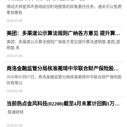
律动大师是异环游戏绘空町地图里的异象委托任务，通关可以免费
拿到稀有
2026-05-08
美团：多渠道公示算法规则广纳各方意见 提升算法
透明度 焦点热闻
美团：多渠道公示算法规则广纳各方意见提升算法透明度,美团,透
明度,多
2026-05-08
商洛金融监管分局核准蔺琦中华联合财产保险股份
有限公司商洛中心支公司副总经理（主持工作）任
2026年05月07日，商洛金融监管分局核准蔺琦中华联合财产保险股
份有限公
职资格
2026-05-08
当前热点金风科技(02208)截至4月末累计回购1万股
H股
,智通财经
2026-05-08