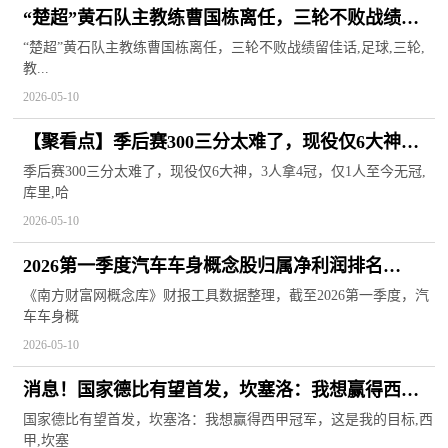
“楚超”黄石队主教练曹国栋离任，三轮不败战绩留
佳话 焦点快看
“楚超”黄石队主教练曹国栋离任，三轮不败战绩留佳话,足球,三轮,
教...
2026-05-10
【聚看点】季后赛300三分太难了，现役仅6大神，3
人拿4冠，仅1人至今无冠
季后赛300三分太难了，现役仅6大神，3人拿4冠，仅1人至今无冠,
库里,哈
2026-05-10
2026第一季度汽车车身概念股归属净利润排名
TOP20
《南方财富网概念库》财报工具数据整理，截至2026第一季度，汽
车车身概
2026-05-10
消息！国家德比有望首发，坎塞洛：我想赢得西甲
冠军，这是我的目标
国家德比有望首发，坎塞洛：我想赢得西甲冠军，这是我的目标,西
甲,坎塞