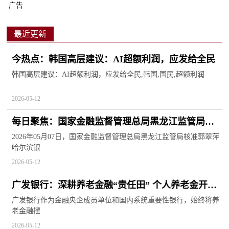
广告
最近更新
今热点：韩国高层建议：AI超额利润，应发给全民
韩国高层建议：AI超额利润，应发给全民,韩国,国民,超额利润
2026-05-12
每日聚焦：国家金融监督管理总局黑龙江监管局核
准郭翠萍哈尔滨银行股份有限公司哈尔滨分行副行
2026年05月07日，国家金融监督管理总局黑龙江监管局核准郭翠萍
哈尔滨银
长任职资格
2026-05-12
广发银行：深耕养老金融“责任田” 个人养老金开户
数346万_热头条
广发银行作为金融央企成员单位和国内系统重要性银行，始终将养
老金融摆
2026-05-12