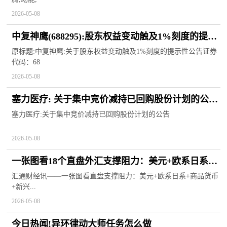
2026-05-08
中复神鹰(688295):股东权益变动触及1%刻度的提示
性公告|每日焦点
原标题:中复神鹰:关于股东权益变动触及1%刻度的提示性公告证券
代码：68
2026-05-08
塞力医疗: 关于集中竞价减持已回购股份计划的公告|
快资讯
塞力医疗:关于集中竞价减持已回购股份计划的公告
2026-05-08
一张图看18个直盘外汇支撑阻力：美元+欧系日系
+商品货币+新兴货币(2026年5月8日)_简讯
汇通财经讯——一张图看直盘支撑阻力：美元+欧系日系+商品货币
+新兴...
2026-05-08
今日热闻!异环律动大师任务怎么做