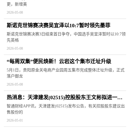
更，新增美
2026-05-08
斯诺克世锦赛决赛吴宜泽以10:7暂时领先墨菲
斯诺克世锦赛决赛3日结束首日争夺，中国选手吴宜泽暂时以10:7领
先英格
2026-05-08
“每周双集”便民焕新！云岩这个集市迁址升级
5月1日，贵阳原金关电商产业园周五集市完成整体迁址升级，正式
落户御龙
2026-05-08
热消息：天津建发(02515)控股股东王文彬拟进一步
通过大宗交易出售4974.8万股公司股份
智通财经APP讯，天津建发(02515)发布公告，有关控股股东建议出
售股份的
2026-05-01