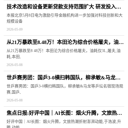
技术改造和设备更新贷款支持范围扩大 研发投入水
平较高的民营中小企业可获支持
本报北京5月8日电为激励引导金融机构进一步加强对科技创新和大
规模设备
2026-05-09
从21万暴跌至8.48万！本田沦为综合价格屠夫，油耗
仅3L
从21万暴跌至8 48万！本田沦为综合价格屠夫，油耗仅3L,屠夫,油
耗,本田,
2026-05-08
世乒赛男团：国乒3-0横扫韩国队，柳承敏&马龙等
乒坛名宿现场观赛 焦点速讯
世乒赛男团：国乒3-0横扫韩国队，柳承敏&马龙等乒坛名宿现场观
赛,国乒,
2026-05-08
焦点日报:好评中国｜AI长图：烟火升腾，文旅热潮
折射澎湃动能
好评中国｜AI长图：烟火升腾，文旅热潮折射澎湃动能,于浩波,升
腾,动能,