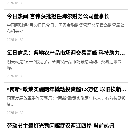
2026-04-30
今日热闻!宫伟获批担任海尔财务公司董事长
中国网财经4月30日讯今日，国家金融监督管理总局青岛监管局公
布相关批
2026-04-30
每日信息：各地农产品市场迎交易高峰 科技助力节
日保供
明天就是“五一”假期了，全国农产品市场暖意涌动、交易迎来高
峰。...
2026-04-30
“两新”政策实施两年撬动投资超1.8万亿 以旧换新惠
及4.8亿人次
国家发展改革委昨天表示：“两新”政策实施两年以来，有效拉动投
资...
2026-04-30
劳动节主题灯光秀闪耀武汉两江四岸 当前热讯