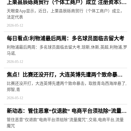
上栗县辰砾商贸行（个体工商户）成立 注册资本5万
人民币 每日头条
天眼查App显示，近日，上栗县辰砾商贸行（个体工商户）成立，
法定代表
2026-05-12
每日看点!利物浦最后两周：多名球员面临去留大考
利物浦最后两周：多名球员面临去留大考,琼斯,休斯,英超,利物浦,罗
马诺,
2026-05-12
焦点！比赛还没开打，大连英博先遭两个致命暴
击，取胜青岛西海岸悬了
比赛还没开打，大连英博先遭两个致命暴击，取胜青岛西海岸悬了,
郑智,青
2026-05-12
新动态：管住恶意“仅退款” 电商平台须祛除“流量魔
咒”
管住恶意“仅退款”电商平台须祛除“流量魔咒”,交易,电商平台,流量
魔咒