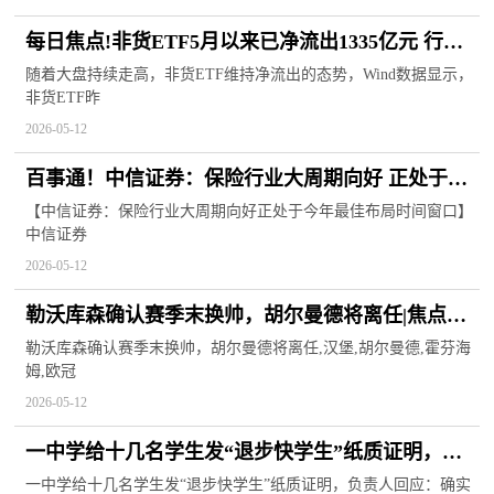
每日焦点!非货ETF5月以来已净流出1335亿元 行业
ETF吸金
随着大盘持续走高，非货ETF维持净流出的态势，Wind数据显示，
非货ETF昨
2026-05-12
百事通！中信证券：保险行业大周期向好 正处于今
年最佳布局时间窗口
【中信证券：保险行业大周期向好正处于今年最佳布局时间窗口】
中信证券
2026-05-12
勒沃库森确认赛季末换帅，胡尔曼德将离任|焦点短
讯
勒沃库森确认赛季末换帅，胡尔曼德将离任,汉堡,胡尔曼德,霍芬海
姆,欧冠
2026-05-12
一中学给十几名学生发“退步快学生”纸质证明，负
责人回应：确实不合适 ，已收回证明 焦点速讯
一中学给十几名学生发“退步快学生”纸质证明，负责人回应：确实