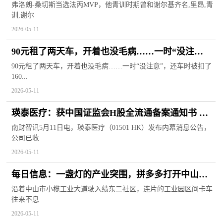
基齐名 每日观察
弗洛朗-桑切斯当选法丙MVP，他青训时期曾和谢尔基齐名,里昂,青
训,谢尔
2026-05-11
90元租了两天车，开着也没毛病……一时“没注
意”，还车时被扣了1600多？
90元租了两天车，开着也没毛病……一时“没注意”，还车时被扣了
160...
2026-05-11
瑛泰医疗：获中国证监会H股全流通备案通知书 涉
及7178.66万股内资股转换|看点
南财智讯5月11日电，瑛泰医疗（01501 HK）发布内幕消息公告，
公司已收
2026-05-11
每日信息：一盏灯的产业突围，拼多多打开中山灯
饰品牌新通路
沿着中山市小榄工业大道驶入绩东二社区，连片的工业园区间卡车
往来不息
2026-05-11