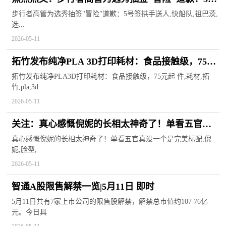
签拱手送人
步行者高管为选秀抽签"冒险"道歉：5号签拱手送人,快船队,祖巴茨,
选...
2026-05-11
拓竹发布纯净PLA 3D打印耗材：食品接触级，75元
起/件
拓竹发布纯净PLA3D打印耗材：食品接触级，75元起 件,耗材,拓
竹,pla,3d
2026-05-11
关注：真心感慨倪妮的长相太神奇了！单看五官真
没一个是完美标配
真心感慨倪妮的长相太神奇了！单看五官真没一个是完美标配,倪
妮,脸型,
2026-05-11
智通A股限售解禁一览|5月11日 即时
5月11日共有7家上市公司的限售股解禁，解禁总市值约107 76亿
元。今日具